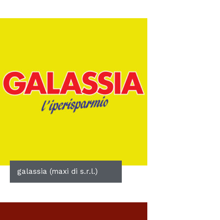
galassia (maxi di s.r.l.)