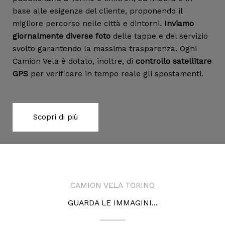
base alle esigenze del cliente, proponendo il
migliore percorso nelle città e dintorni.
Inviamo
giornalmente diverse foto
delle tappe e del servizio
svolto garantendo la massima trasparenza. Ogni
Camion Vela è dotato, inoltre, di
controllo satellitare
GPS
per verificare in tempo reale gli spostamenti.
Scopri di più
CAMION VELA TORINO
GUARDA LE IMMAGINI...