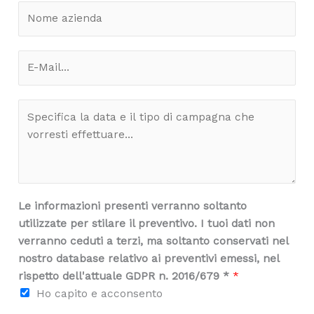
N
e
o
o
o
*
m
g
m
e
n
E
e
o
m
a
m
a
z
e
M
i
i
e
l
e
s
*
n
s
d
a
a
g
*
Le informazioni presenti verranno soltanto
g
utilizzate per stilare il preventivo. I tuoi dati non
i
verranno ceduti a terzi, ma soltanto conservati nel
o
nostro database relativo ai preventivi emessi, nel
*
rispetto dell'attuale GDPR n. 2016/679 *
*
Ho capito e acconsento