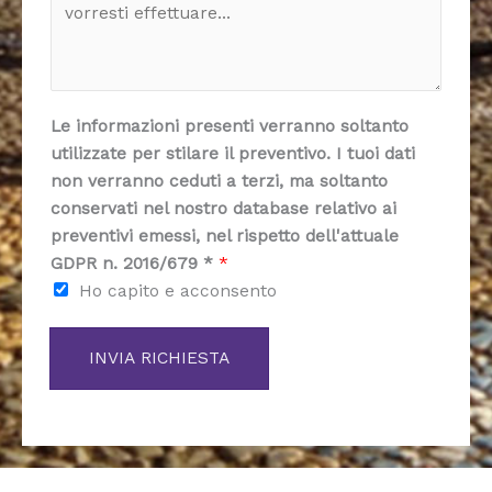
l
e
s
*
n
s
d
a
a
g
*
Le informazioni presenti verranno soltanto
g
utilizzate per stilare il preventivo. I tuoi dati
i
non verranno ceduti a terzi, ma soltanto
o
conservati nel nostro database relativo ai
*
preventivi emessi, nel rispetto dell'attuale
GDPR n. 2016/679 *
*
Ho capito e acconsento
INVIA RICHIESTA